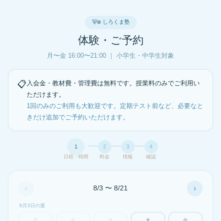
🐻‍❄️ しろくま塾
体験・ご予約
月〜金 16:00〜21:00 ｜ 小学生・中学生対象
📋
入会金・教材費・管理費は無料です。授業料のみでご利用い
ただけます。
1回のみのご利用も大歓迎です。定期テスト前など、必要なと
きだけ追加でご予約いただけます。
1
2
3
4
日程・時間
料金
情報
確認
‹
›
8/3 〜 8/21
8月3日の週
月
火
水
木
金